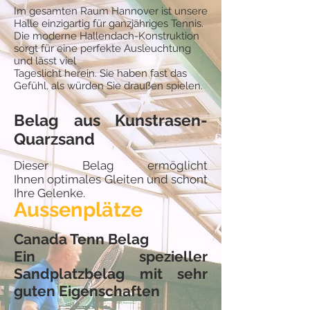
Im gesamten Raum Hannover ist unsere
Halle einzigartig für ganzjähriges Tennis.
Die moderne Hallendach-Konstruktion
sorgt für eine perfekte Ausleuchtung
und lässt viel
Tageslicht herein. Sie haben fast das
Gefühl, als würden Sie draußen spielen.
Belag aus Kunstrasen-
Quarzsand
Dieser Belag ermöglicht
Ihnen optimales Gleiten und schont
Ihre Gelenke.
Aussenplätze
Canada Tenn Belag
Ein spezieller
Sandplatzbelag mit sehr
guten Eigenschaften