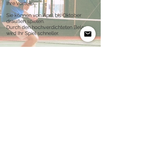
Ihre Vorteile:
Sie können von April bis Oktober
draußen spielen.
Durch den hochverdichteten Belag
wird Ihr Spiel schneller.
Sportcenter Hemmingen
Weetzener Landstraße 20, 30966
Hemmingen
Tel:
0511 - 411 073
Impressum